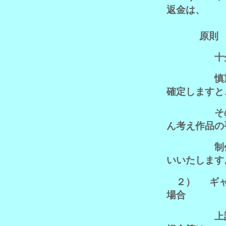
返金は、
原則 対
十分ご検討
慎重に決定
確定しますと
その日
ん考え作品の
制作をされ
いいたします
２）
ギ
場合
上記で清算