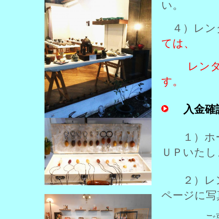
い。
４）レン
ては、
レンタル
す。
入金確
１）ホー
ＵＰいたし
２）レン
ページに写
ご要望の