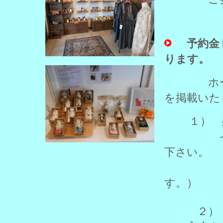
予約金
ります。
ホームペ
を掲載いた
１） 
イベント
下さい。
（ギャ
す。）
２） 残