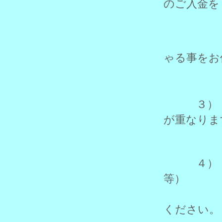
のご入金を
優先さ
ご連絡
ゃる事をお
ご確認
３） レ
が重なりま
早めに
４） 販
等）
は枚数
ください。