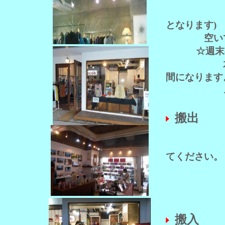
となります)
空いてる日
☆週末の
木、金、土
間になります
ご了承下
搬出
てください。
（次の方
搬入