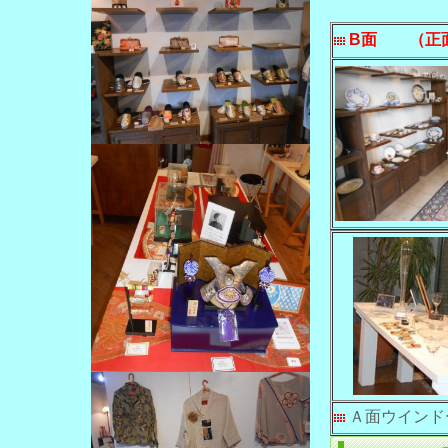
B面
（正
Ａ面ウインド