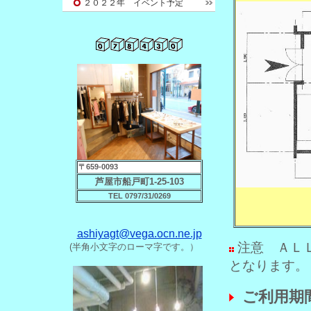
２０２２年 イベント予定
〒659-0093
芦屋市船戸町1-25-103
TEL 0797/31/0269
ashiyagt@vega.ocn.ne.jp
注意 ＡＬ
(半角小文字のローマ字です。）
となります。
ご利用