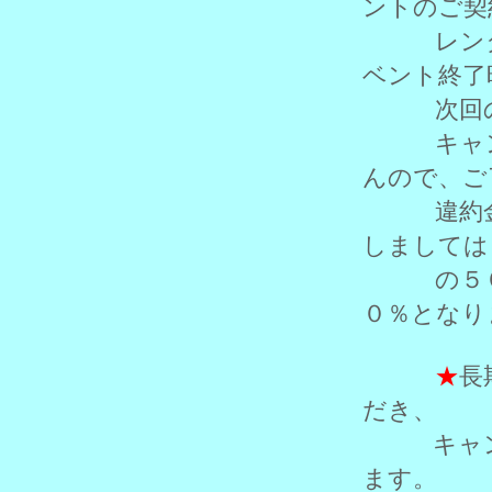
ントのご契
レンタル
ベント終了
次回のレ
キャンセ
んので、ご
違約金と
しましては
の５０％
０％となり
★
長
だき、
キャン
ます。