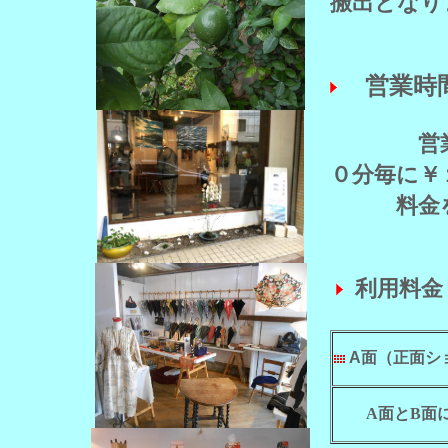
搬出となり
営業時
営
０分毎に￥
料金を頂
利
用料金
A面（正面シ
A面とB面