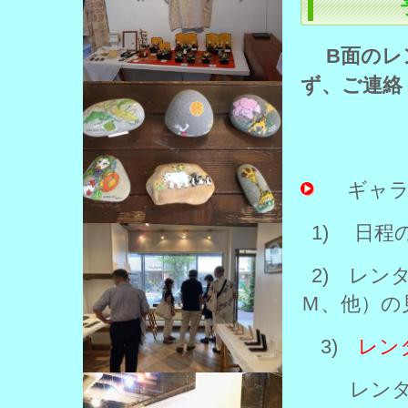
B面のレ
ず、ご連絡
ギャラリ
1) 日程
2) レン
Ｍ、他）の
3)
レン
レンタル