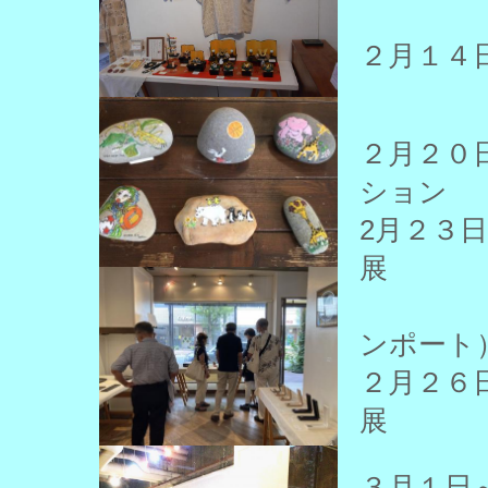
２月１
２月２
ション
2月２
展
ンポート
２月２
展
３月１