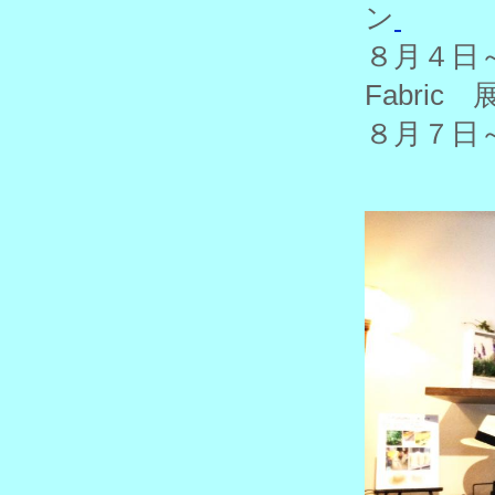
ン
８月４
Fabric 
８月７