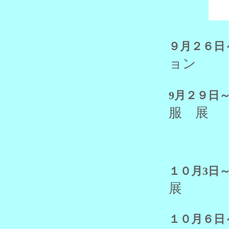
９月２６日
ョン
9月２９日
服 展
１０月3日
展
１０月６