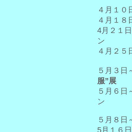
４月１
４月１８
4月２１
ン
４月２
５月
服”展
５月６
ン
５月８
5月１６