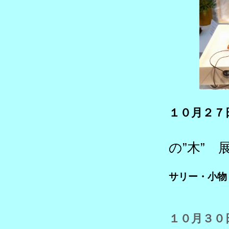
１０月２７
の”木” 
＜
サリー・小物
１０月３０