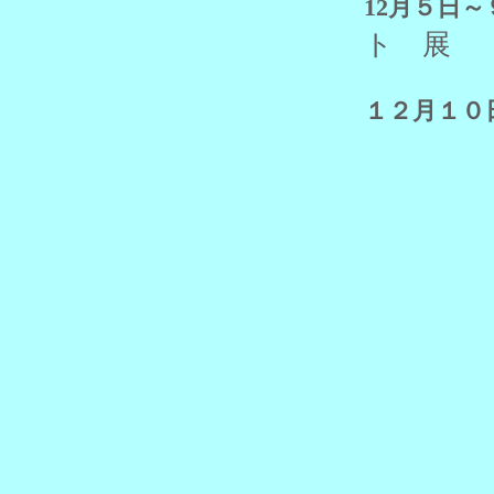
12月５
ト 展
１２月１