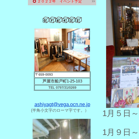
２０２２年 イベント予定
〒659-0093
芦屋市船戸町1-25-103
TEL 0797/31/0269
ashiyagt@vega.ocn.ne.jp
(半角小文字のローマ字です。）
1月５
1月９