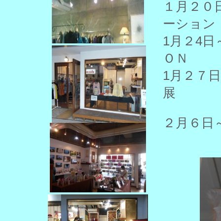
１月２
ーション
1月２
ＯＮ
1月２
展
２月６