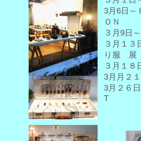
3月6
ＯＮ
３月9
３月
り服 展
３月１８
3月月２
3月２６
T
"ヒ