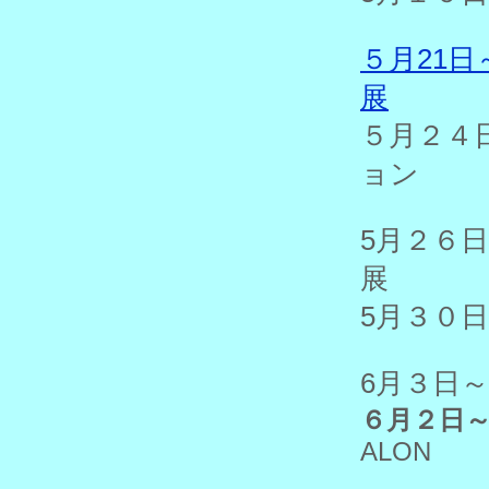
５月2
展
５月２
ョン
5月２
展
5月３０
6月３
６月２
ALON