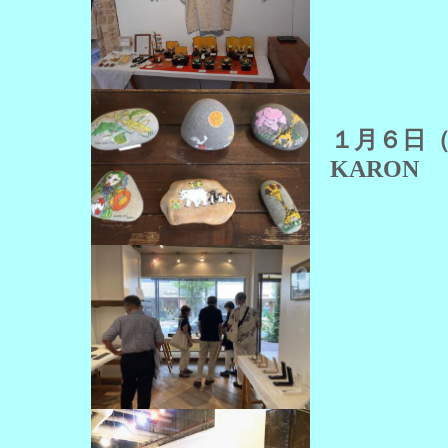
１月６
KARON