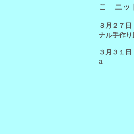
こ ニッ
３月２７
ナル手作り
３月３１
a