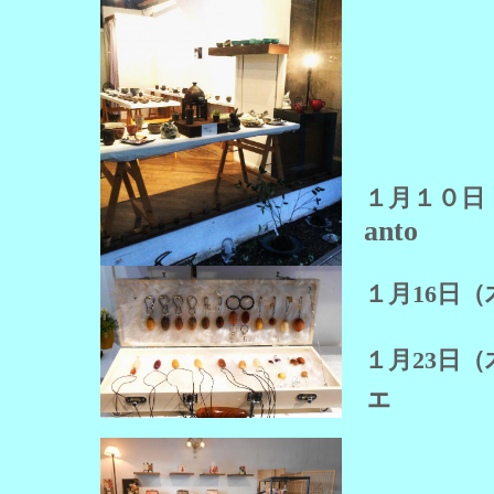
１月１０
anto
１月1
１月23日
ェ