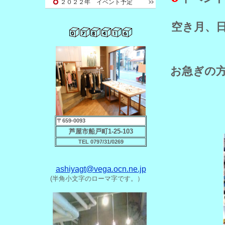
２０２２年 イベント予定
空き月、
お急ぎの方
〒659-0093
芦屋市船戸町1-25-103
TEL 0797/31/0269
ashiyagt@vega.ocn.ne.jp
(半角小文字のローマ字です。）